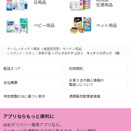
>
>
ホーム
キッチン雑貨
食器用洗剤・キッチン用品
>
>
スポンジ・たわし・家事手袋
パックスナチュロン キッチンスポンジ 1個
配送エリア
利用規約
お客さまの個人情報の
会社概要
取扱いについて
特定商取引法に基づく表示
酒類販売管理者標識
アプリならもっと便利に
ゆめデリバリー専用アプリなら、
メッセージの通知がスマホに来るので、さらに便利。