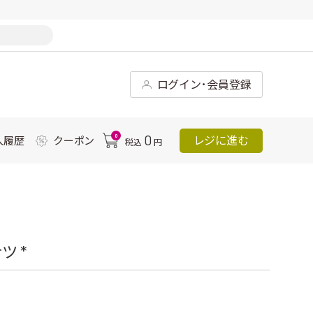
ログイン･会員登録
0
0
レジに進む
入履歴
クーポン
税込
円
 *