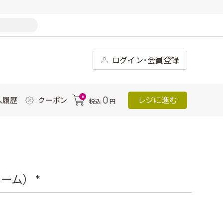
ログイン･会員登録
0
0
レジに進む
入履歴
クーポン
税込
円
ム） *