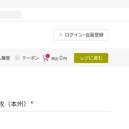
ログイン･会員登録
0
0
レジに進む
入履歴
クーポン
税込
円
（本州） *