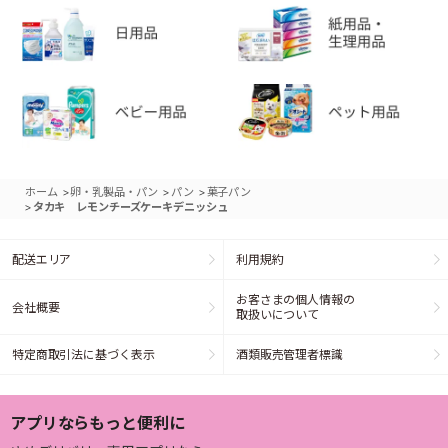
>
>
>
ホーム
卵・乳製品・パン
パン
菓子パン
>
タカキ レモンチーズケーキデニッシュ
配送エリア
利用規約
お客さまの個人情報の
会社概要
取扱いについて
特定商取引法に基づく表示
酒類販売管理者標識
アプリならもっと便利に