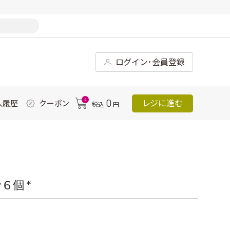
ログイン･会員登録
0
0
レジに進む
入履歴
クーポン
税込
円
６個 *