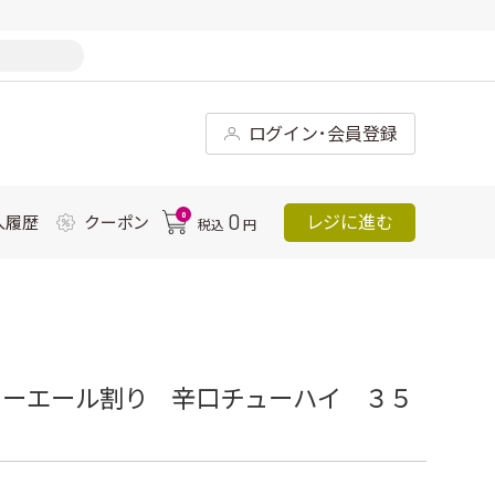
ログイン･会員登録
0
0
レジに進む
入履歴
クーポン
税込
円
ャーエール割り 辛口チューハイ ３５