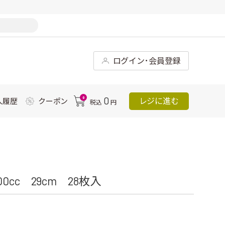
ログイン･会員登録
0
0
レジに進む
入履歴
クーポン
税込
円
cc 29cm 28枚入