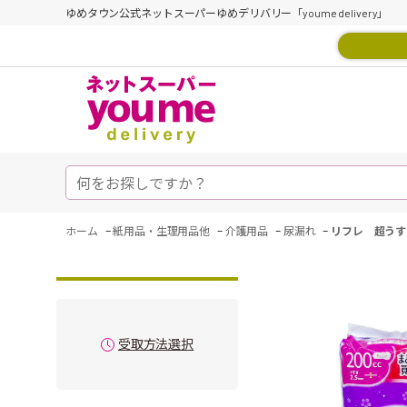
ゆめタウン公式ネットスーパーゆめデリバリー「youme delivery」
-
-
-
-
ホーム
紙用品・生理用品他
介護用品
尿漏れ
リフレ 超うす安
受取方法選択