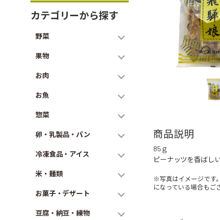
カテゴリーから探す
野菜
果物
お肉
お魚
惣菜
商品説明
卵・乳製品・パン
85ｇ
冷凍食品・アイス
ピーナッツを香ばし
米・麺類
※写真はイメージです
になっている場合もご
お菓子・デザート
豆腐・納豆・練物