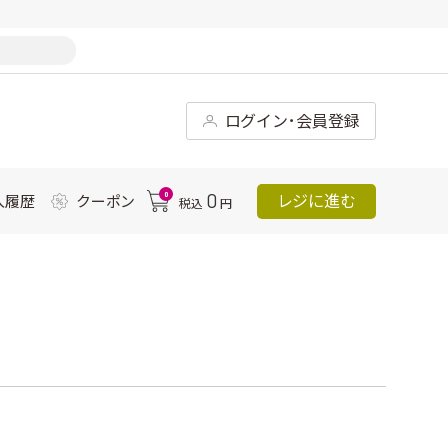
ログイン･会員登録
0
0
レジに進む
入履歴
クーポン
税込
円