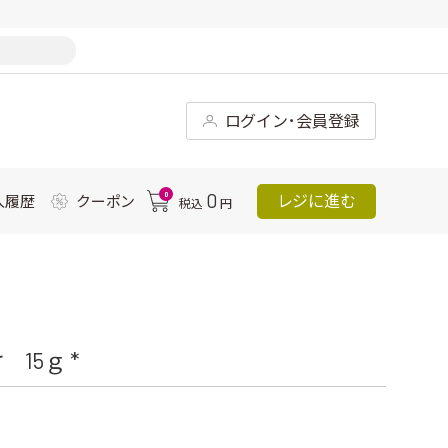
ログイン･会員登録
0
0
レジに進む
入履歴
クーポン
税込
円
15ｇ *