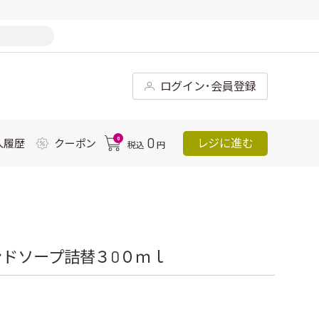
ログイン･会員登録
0
0
レジに進む
入履歴
クーポン
税込
円
ドソープ詰替３0０ｍｌ