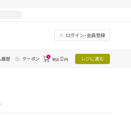
ログイン･会員登録
0
0
レジに進む
入履歴
クーポン
税込
円
*