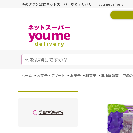
ゆめタウン公式ネットスーパーゆめデリバリー「youme delivery」
-
-
-
-
ホーム
お菓子・デザート
お菓子
和菓子
津山屋製菓 巨峰の味
受取方法選択