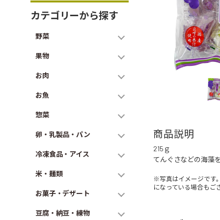
カテゴリーから探す
野菜
果物
お肉
お魚
惣菜
商品説明
卵・乳製品・パン
215ｇ
冷凍食品・アイス
てんぐさなどの海藻
米・麺類
※写真はイメージです
になっている場合もご
お菓子・デザート
豆腐・納豆・練物