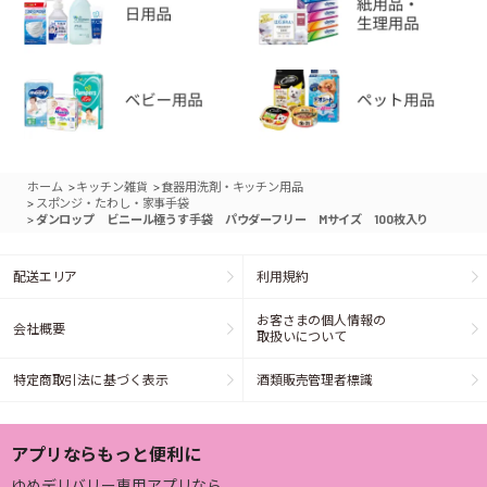
>
>
ホーム
キッチン雑貨
食器用洗剤・キッチン用品
>
スポンジ・たわし・家事手袋
>
ダンロップ ビニール極うす手袋 パウダーフリー Mサイズ 100枚入り
配送エリア
利用規約
お客さまの個人情報の
会社概要
取扱いについて
特定商取引法に基づく表示
酒類販売管理者標識
アプリならもっと便利に
ゆめデリバリー専用アプリなら、