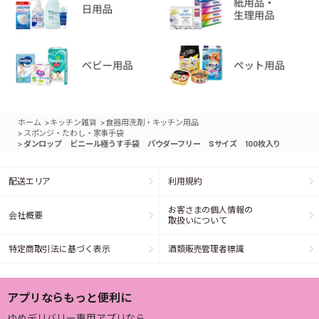
>
>
ホーム
キッチン雑貨
食器用洗剤・キッチン用品
>
スポンジ・たわし・家事手袋
>
ダンロップ ビニール極うす手袋 パウダーフリー Sサイズ 100枚入り
配送エリア
利用規約
お客さまの個人情報の
会社概要
取扱いについて
特定商取引法に基づく表示
酒類販売管理者標識
アプリならもっと便利に
ゆめデリバリー専用アプリなら、