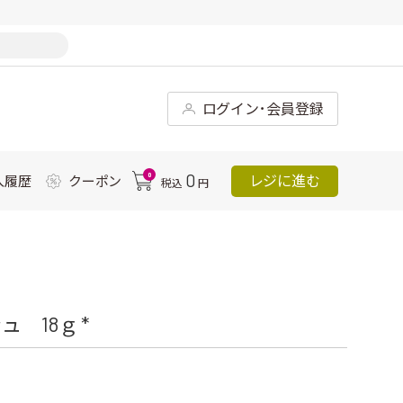
ログイン･会員登録
0
0
レジに進む
入履歴
クーポン
税込
円
 18ｇ *