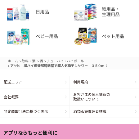
>
>
>
ホーム
飲料・酒
酒
チューハイ・ハイボール
>
アサヒ 樽ハイ倶楽部居酒屋で超人気梅干しサワー ３５０ｍｌ
配送エリア
利用規約
お客さまの個人情報の
会社概要
取扱いについて
特定商取引法に基づく表示
酒類販売管理者標識
アプリならもっと便利に