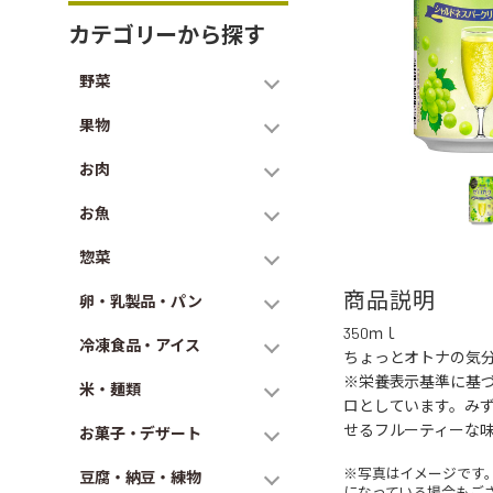
カテゴリーから探す
野菜
果物
お肉
お魚
惣菜
商品説明
卵・乳製品・パン
350ｍｌ
冷凍食品・アイス
ちょっとオトナの気
※栄養表示基準に基
米・麺類
ロとしています。み
せるフルーティーな
お菓子・デザート
※写真はイメージです
豆腐・納豆・練物
になっている場合もご