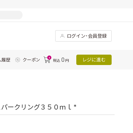
ログイン･会員登録
0
0
レジに進む
入履歴
クーポン
税込
円
パークリング３５０ｍｌ *