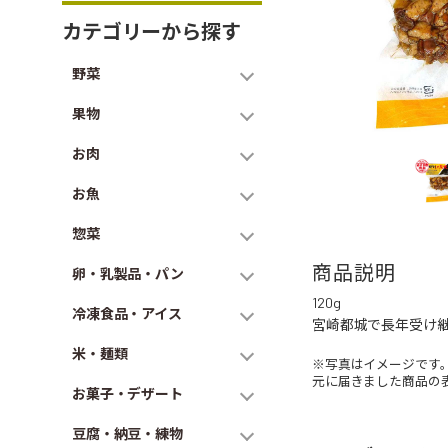
カテゴリーから探す
野菜
果物
お肉
お魚
惣菜
商品説明
卵・乳製品・パン
120g
冷凍食品・アイス
宮崎都城で長年受け
米・麺類
※写真はイメージです
元に届きました商品の
お菓子・デザート
豆腐・納豆・練物