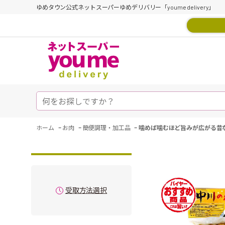
ゆめタウン公式ネットスーパーゆめデリバリー「youme delivery」
-
-
-
ホーム
お肉
簡便調理・加工品
噛めば噛むほど旨みが広がる昔な
受取方法選択