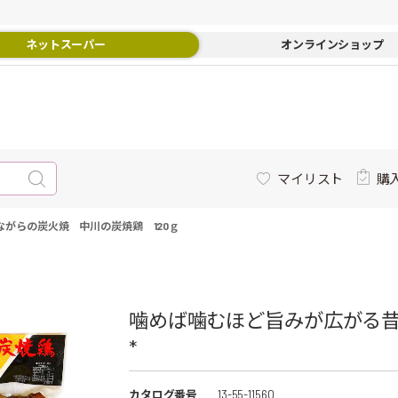
ネットスーパー
オンラインショップ
マイリスト
購
がらの炭火焼 中川の炭焼鶏 120ｇ
噛めば噛むほど旨みが広がる昔
*
カタログ番号
13-55-11560