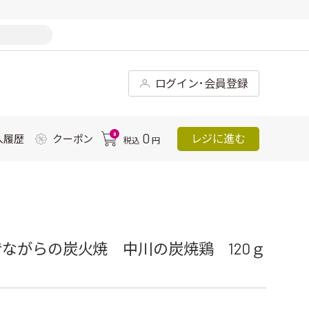
ログイン･会員登録
0
0
レジに進む
入履歴
クーポン
税込
円
ながらの炭火焼 中川の炭焼鶏 120ｇ