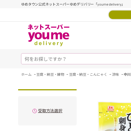
ゆめタウン公式ネットスーパーゆめデリバリー「youme delivery」
-
-
-
-
ホーム
豆腐・納豆・練物
豆腐・納豆・こんにゃく
涼味
中川
受取方法選択