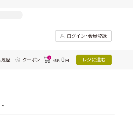
ログイン･会員登録
0
0
レジに進む
入履歴
クーポン
税込
円
*