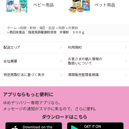
>
>
>
ホーム
粉類・乾物・海苔・缶詰
粉類
片栗粉
>
西日本食品 国産馬鈴薯澱粉使用 片栗粉 ３００ｇ
配送エリア
利用規約
お客さまの個人情報の
会社概要
取扱いについて
特定商取引法に基づく表示
酒類販売管理者標識
アプリならもっと便利に
ゆめデリバリー専用アプリなら、
メッセージの通知がスマホに来るので、さらに便利。
ダウンロードはこちら