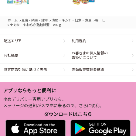
>
>
>
ホーム
豆腐・納豆・練物
漬物・キムチ・佃煮・煮豆
梅干し
>
ナカタ やわらか熟粒蜂蜜 210ｇ
配送エリア
利用規約
お客さまの個人情報の
会社概要
取扱いについて
特定商取引法に基づく表示
酒類販売管理者標識
アプリならもっと便利に
ゆめデリバリー専用アプリなら、
メッセージの通知がスマホに来るので、さらに便利。
ダウンロードはこちら