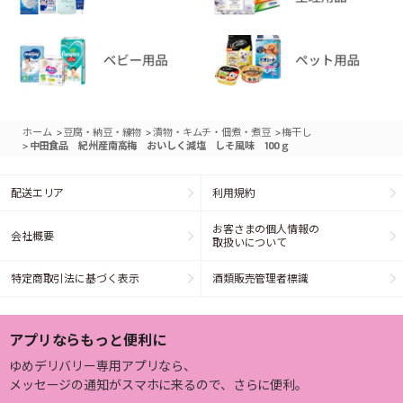
>
>
>
ホーム
豆腐・納豆・練物
漬物・キムチ・佃煮・煮豆
梅干し
>
中田食品 紀州産南高梅 おいしく減塩 しそ風味 100ｇ
配送エリア
利用規約
お客さまの個人情報の
会社概要
取扱いについて
特定商取引法に基づく表示
酒類販売管理者標識
アプリならもっと便利に
ゆめデリバリー専用アプリなら、
メッセージの通知がスマホに来るので、さらに便利。