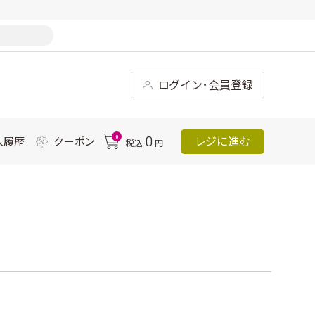
ログイン･会員登録
0
0
レジに進む
入履歴
クーポン
税込
円