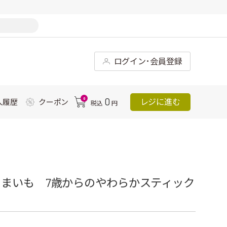
ログイン･会員登録
0
0
レジに進む
入履歴
クーポン
税込
円
まいも 7歳からのやわらかスティック