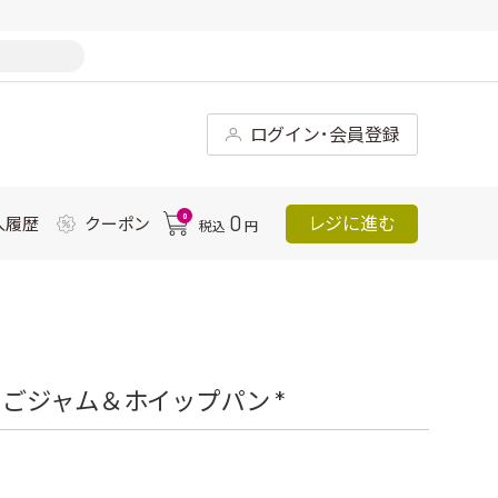
ログイン･会員登録
0
0
レジに進む
入履歴
クーポン
税込
円
ごジャム＆ホイップパン *