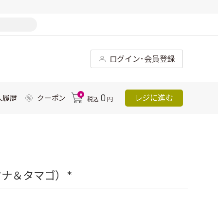
ログイン･会員登録
0
0
レジに進む
入履歴
クーポン
税込
円
ナ＆タマゴ） *