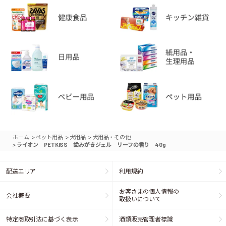
>
>
>
ホーム
ペット用品
犬用品
犬用品・その他
>
ライオン PETKISS 歯みがきジェル リーフの香り 40g
配送エリア
利用規約
お客さまの個人情報の
会社概要
取扱いについて
特定商取引法に基づく表示
酒類販売管理者標識