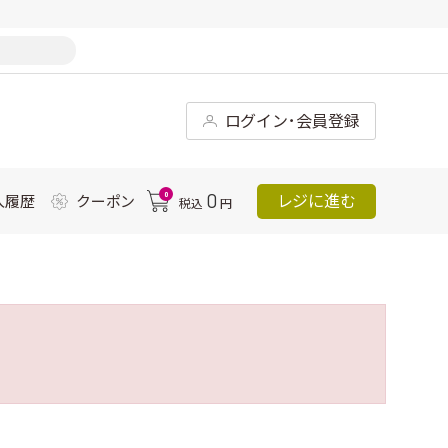
ログイン･会員登録
0
0
レジに進む
入履歴
クーポン
税込
円