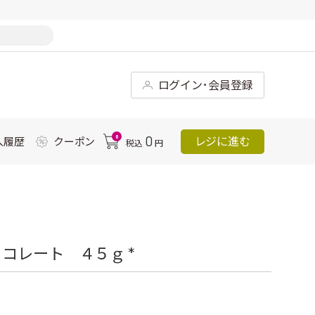
ログイン･会員登録
0
0
レジに進む
入履歴
クーポン
税込
円
コレート ４５ｇ *