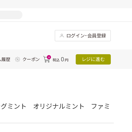
ログイン･会員登録
0
0
レジに進む
入履歴
クーポン
税込
円
ングミント オリジナルミント ファミ