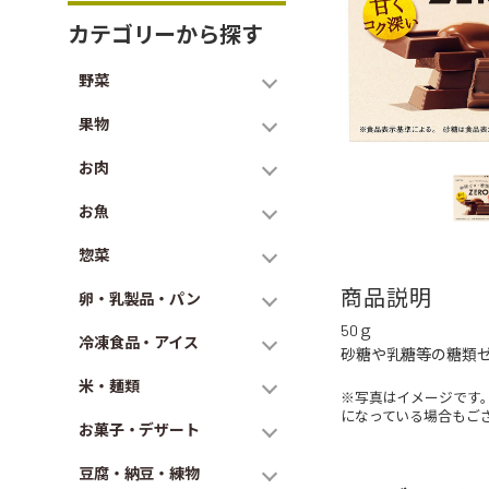
カテゴリーから探す
野菜
果物
お肉
お魚
惣菜
商品説明
卵・乳製品・パン
50ｇ
冷凍食品・アイス
砂糖や乳糖等の糖類
米・麺類
※写真はイメージです
になっている場合もご
お菓子・デザート
豆腐・納豆・練物