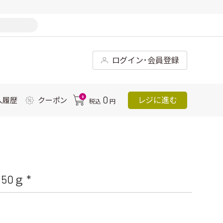
ログイン･会員登録
0
0
レジに進む
入履歴
クーポン
税込
円
0ｇ *