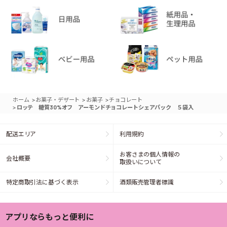
>
>
>
ホーム
お菓子・デザート
お菓子
チョコレート
>
ロッテ 糖質30%オフ アーモンドチョコレートシェアパック ５袋入
配送エリア
利用規約
お客さまの個人情報の
会社概要
取扱いについて
特定商取引法に基づく表示
酒類販売管理者標識
アプリならもっと便利に