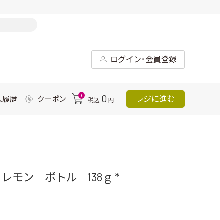
ログイン･会員登録
0
0
レジに進む
入履歴
クーポン
税込
円
モン ボトル 138ｇ *