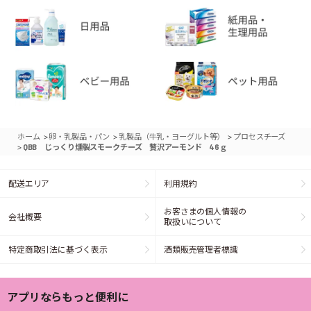
>
>
>
ホーム
卵・乳製品・パン
乳製品（牛乳・ヨーグルト等）
プロセスチーズ
>
QBB じっくり燻製スモークチーズ 贅沢アーモンド 46ｇ
配送エリア
利用規約
お客さまの個人情報の
会社概要
取扱いについて
特定商取引法に基づく表示
酒類販売管理者標識
アプリならもっと便利に