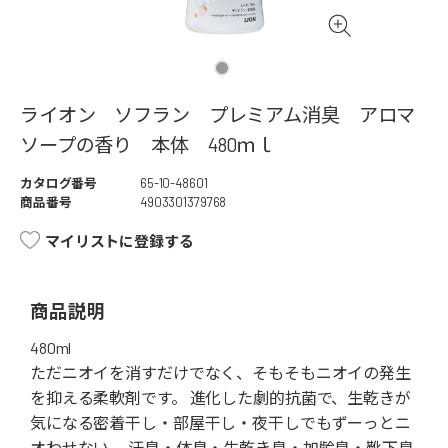
ライオン ソフラン プレミアム消臭 アロマ
ソープの香り 本体 480ｍｌ
カタログ番号
65-10-48601
商品番号
4903301379768
マイリストに登録する
商品説明
480ml
ただニオイを消すだけでなく、そもそもニオイの発生
を抑える柔軟剤です。 進化した劇的抗菌で、生乾きが
気になる密着干し・部屋干し・夜干しでもずーっとニ
オわせない。 汗臭・体臭・生乾き臭・加齢臭・靴下臭