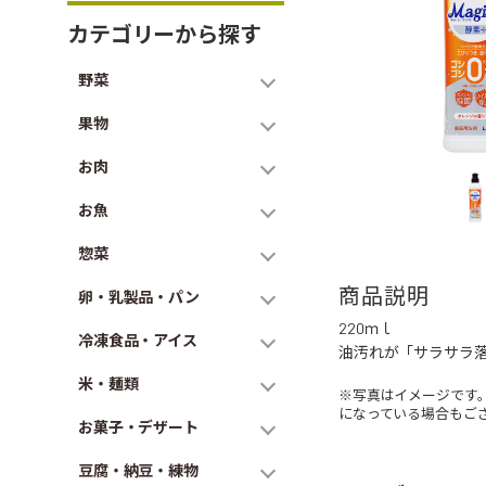
カテゴリーから探す
野菜
果物
お肉
お魚
惣菜
商品説明
卵・乳製品・パン
220ｍｌ
冷凍食品・アイス
油汚れが「サラサラ
米・麺類
※写真はイメージです
になっている場合もご
お菓子・デザート
豆腐・納豆・練物