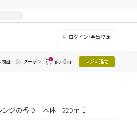
ログイン･会員登録
0
0
レジに進む
入履歴
クーポン
税込
円
 オレンジの香り 本体 220ｍｌ