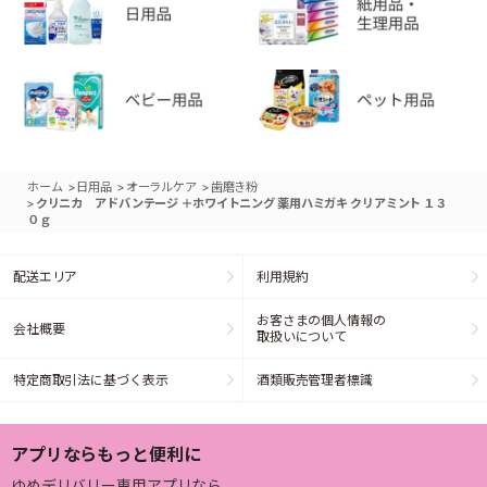
>
>
>
ホーム
日用品
オーラルケア
歯磨き粉
>
クリニカ アドバンテージ ＋ホワイトニング 薬用ハミガキ クリアミント １３
０ｇ
配送エリア
利用規約
お客さまの個人情報の
会社概要
取扱いについて
特定商取引法に基づく表示
酒類販売管理者標識
アプリならもっと便利に
ゆめデリバリー専用アプリなら、