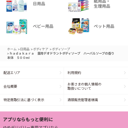
>
>
>
ホーム
日用品
ボディケア
ボディソープ
>
ｈａｄａｋａｒａ 薬用デオドラントボディソープ ハーバルソープの香り
本体 ５００ml
配送エリア
利用規約
お客さまの個人情報の
会社概要
取扱いについて
特定商取引法に基づく表示
酒類販売管理者標識
アプリならもっと便利に
ゆめデリバリー専用アプリなら、