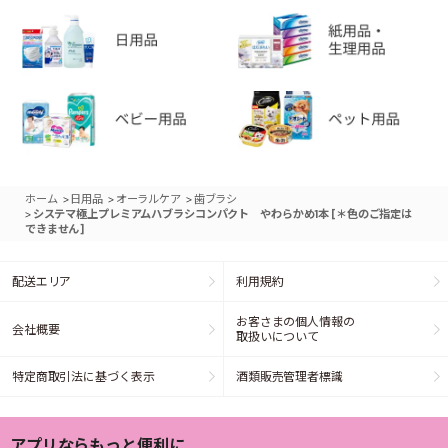
>
>
>
ホーム
日用品
オーラルケア
歯ブラシ
>
システマ極上プレミアムハブラシコンパクト やわらかめ1本 [＊色のご指定は
できません]
配送エリア
利用規約
お客さまの個人情報の
会社概要
取扱いについて
特定商取引法に基づく表示
酒類販売管理者標識
アプリならもっと便利に