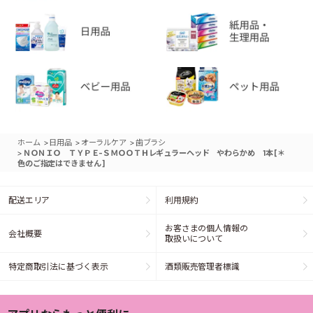
>
>
>
ホーム
日用品
オーラルケア
歯ブラシ
>
ＮＯＮＩＯ ＴＹＰＥ-ＳＭＯＯＴＨレギュラーヘッド やわらかめ 1本 [＊
色のご指定はできません]
配送エリア
利用規約
お客さまの個人情報の
会社概要
取扱いについて
特定商取引法に基づく表示
酒類販売管理者標識