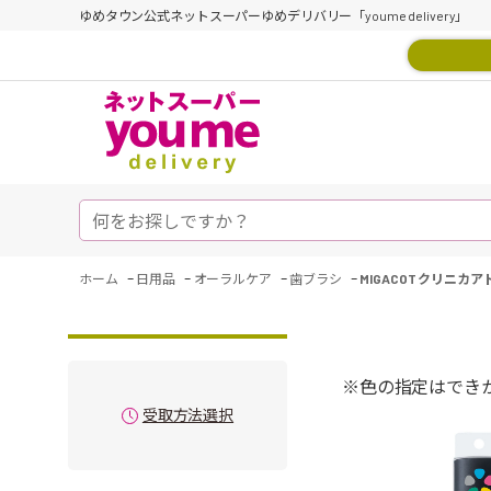
ゆめタウン公式ネットスーパーゆめデリバリー「youme delivery」
-
-
-
-
ホーム
日用品
オーラルケア
歯ブラシ
MIGACOT クリニ
※色の指定はでき
受取方法選択