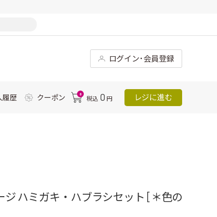
ログイン･会員登録
0
0
レジに進む
入履歴
クーポン
税込
円
テージ ハミガキ・ハブラシセット [＊色の