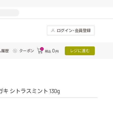
ログイン･会員登録
0
0
レジに進む
入履歴
クーポン
税込
円
キ シトラスミント 130g