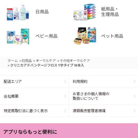
>
>
>
ホーム
日用品
オーラルケア
その他オーラルケア
>
クリニカアドバンテージフロス Y字タイプ 18本入
配送エリア
利用規約
お客さまの個人情報の
会社概要
取扱いについて
特定商取引法に基づく表示
酒類販売管理者標識
アプリならもっと便利に