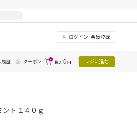
ログイン･会員登録
0
0
レジに進む
入履歴
クーポン
税込
円
ミント １４０ｇ