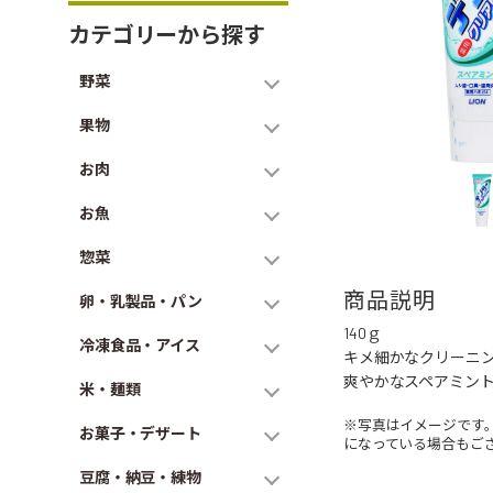
カテゴリーから探す
野菜
果物
お肉
お魚
惣菜
商品説明
卵・乳製品・パン
140ｇ
冷凍食品・アイス
キメ細かなクリーニ
爽やかなスペアミン
米・麺類
※写真はイメージです
お菓子・デザート
になっている場合もご
豆腐・納豆・練物