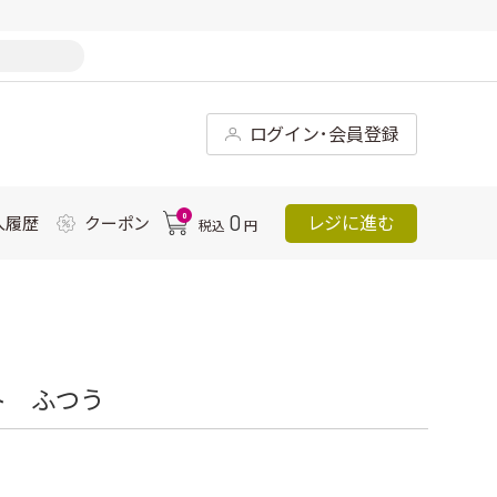
ログイン･会員登録
0
0
レジに進む
入履歴
クーポン
税込
円
ト ふつう