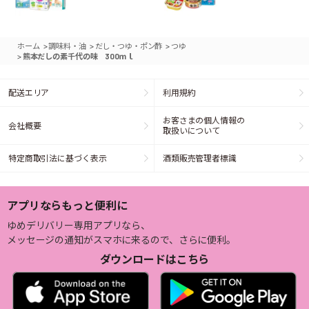
>
>
>
ホーム
調味料・油
だし・つゆ・ポン酢
つゆ
>
熊本だしの素千代の味 300ｍｌ
配送エリア
利用規約
お客さまの個人情報の
会社概要
取扱いについて
特定商取引法に基づく表示
酒類販売管理者標識
アプリならもっと便利に
ゆめデリバリー専用アプリなら、
メッセージの通知がスマホに来るので、さらに便利。
ダウンロードはこちら