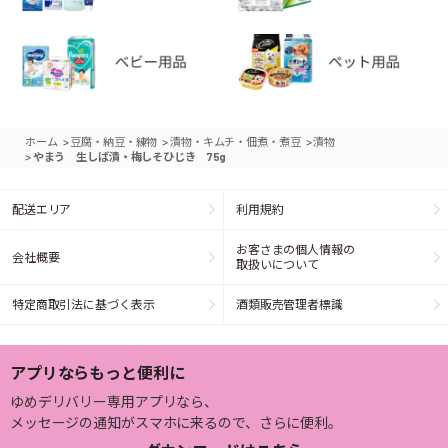
>
>
>
ホーム
豆腐・納豆・練物
漬物・キムチ・佃煮・煮豆
漬物
>
やまう 生しば漬・梅しそひじき 75g
配送エリア
利用規約
お客さまの個人情報の
会社概要
取扱いについて
特定商取引法に基づく表示
酒類販売管理者標識
アプリならもっと便利に
ゆめデリバリー専用アプリなら、
メッセージの通知がスマホに来るので、さらに便利。