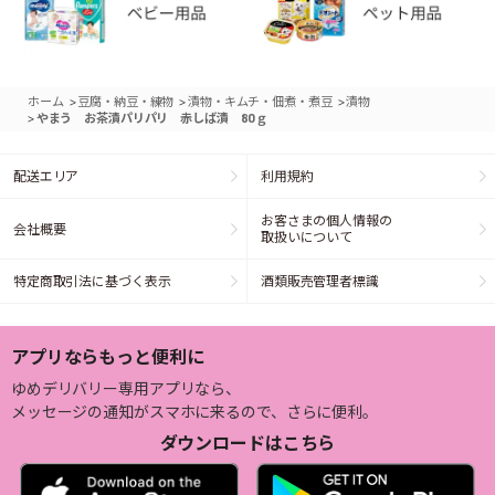
>
>
>
ホーム
豆腐・納豆・練物
漬物・キムチ・佃煮・煮豆
漬物
>
やまう お茶漬パリパリ 赤しば漬 80ｇ
配送エリア
利用規約
お客さまの個人情報の
会社概要
取扱いについて
特定商取引法に基づく表示
酒類販売管理者標識
アプリならもっと便利に
ゆめデリバリー専用アプリなら、
メッセージの通知がスマホに来るので、さらに便利。
ダウンロードはこちら