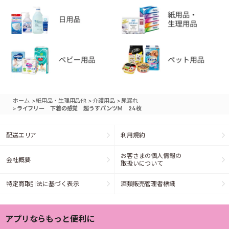
>
>
>
ホーム
紙用品・生理用品他
介護用品
尿漏れ
>
ライフリー 下着の感覚 超うすパンツＭ 24枚
配送エリア
利用規約
お客さまの個人情報の
会社概要
取扱いについて
特定商取引法に基づく表示
酒類販売管理者標識
アプリならもっと便利に