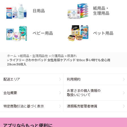
>
>
>
ホーム
紙用品・生理用品他
介護用品
尿漏れ
>
ライフリー さわやかパッド 女性用 尿ケアパッド 120cc 多い時でも安心用
29cm 36枚入
配送エリア
利用規約
お客さまの個人情報の
会社概要
取扱いについて
特定商取引法に基づく表示
酒類販売管理者標識
アプリならもっと便利に